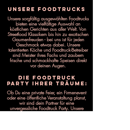
Unsere FoodTrucks
Unsere sorgfältig ausgewählten Foodtrucks
bieten eine vielfältige Auswahl an
köstlichen Gerichten aus aller Welt. Von
Streetfood Klassikern bis hin zu exotischen
Gaumenfreuden - bei uns ist für jeden
Geschmack etwas dabei. Unsere
talentierten Köche und Foodtruck-Betreiber
sind Meister ihres Fachs und zaubern
frische und schmackhafte Speisen direkt
vor deinen Augen.
Die FoodTruck
Party Ihrer Träume:
Ob Du eine private Feier, ein Firmenevent
oder eine öffentliche Veranstaltung planst,
wir sind dein Partner für eine
unvergessliche Foodtruck Party. Unsere
Foodtrucks sind flexibel und mobil, so dass
wir zu Deiner Wunschlocation kommen
können. Wir kümmern uns um alles, von
der Menüplanung bis zur Logistik, damit